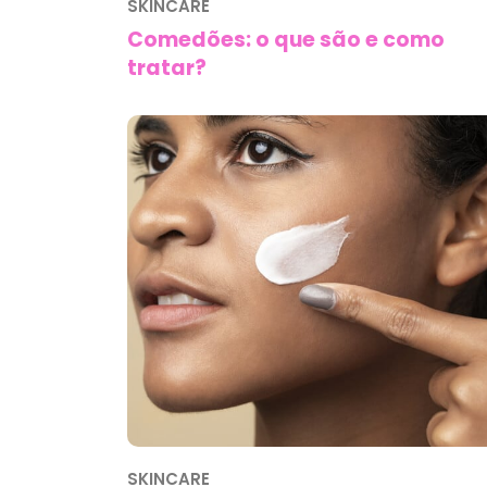
SKINCARE
Comedões: o que são e como
tratar?
SKINCARE