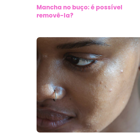
Mancha no buço: é possível
removê-la?