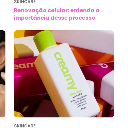
SKINCARE
Renovação celular: entenda a
importância desse processo
SKINCARE