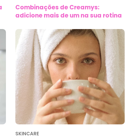
a
Combinações de Creamys:
adicione mais de um na sua rotina
SKINCARE