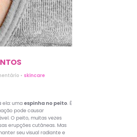
ENTOS
entário
•
skincare
á ela: uma
espinha no peito
. É
tuação pode causar
l. O peito, muitas vezes
ssas erupções cutâneas. Mas
anter seu visual radiante e