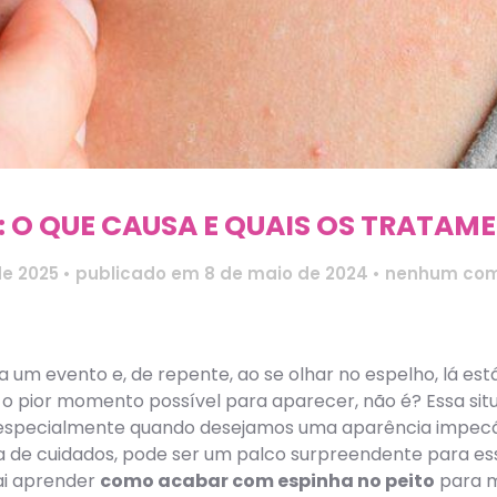
: O QUE CAUSA E QUAIS OS TRATAM
de 2025
•
publicado em 8 de maio de 2024
•
nenhum com
um evento e, de repente, ao se olhar no espelho, lá est
o o pior momento possível para aparecer, não é? Essa si
especialmente quando desejamos uma aparência impecáve
a de cuidados, pode ser um palco surpreendente para e
ai aprender
como acabar com espinha no peito
para m