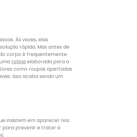
oas. Às vezes, elas
olução rápida. Mas antes de
 do corpo é frequentemente
a uma
rotina
elaborada para o
tores como roupas apertadas
veis. Isso acaba sendo um
que insistem em aparecer nos
para prevenir e tratar a
s.