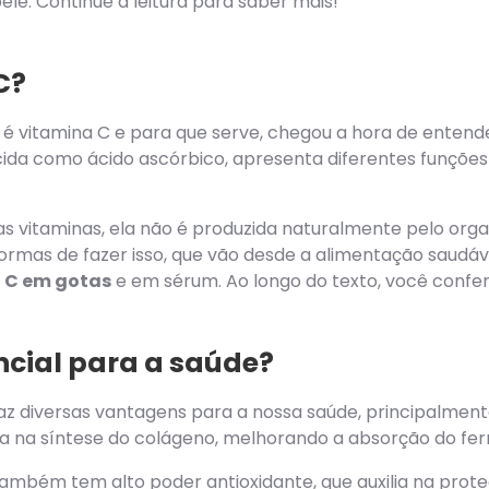
ele. Continue a leitura para saber mais!
C?
e é vitamina C e para que serve, chegou a hora de enten
ida como ácido ascórbico, apresenta diferentes funções 
s vitaminas, ela não é produzida naturalmente pelo orga
ormas de fazer isso, que vão desde a alimentação saudáv
 C em gotas
e em sérum. Ao longo do texto, você confe
encial para a saúde?
az diversas vantagens para a nossa saúde, principalmen
tua na síntese do colágeno, melhorando a absorção do fer
a também tem alto poder
antioxidante
, que auxilia na prot