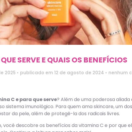
 QUE SERVE E QUAIS OS BENEFÍCIOS
de 2025
•
publicado em 12 de agosto de 2024
•
nenhum c
ina C e para que serve
? Além de uma poderosa aliada 
osso sistema imunológico. Para quem ama skincare, um dos
ar da pele, além de protegê-la dos radicais livres.
, você descobre os benefícios da vitamina C e por que e