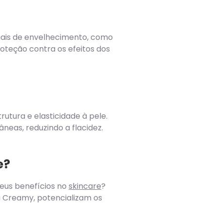
inais de envelhecimento, como
oteção contra os efeitos dos
utura e elasticidade à pele.
neas, reduzindo a flacidez.
e?
seus benefícios no
skincare
?
a Creamy, potencializam os