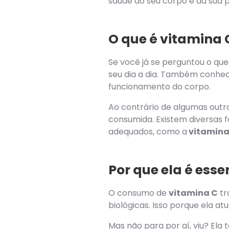
saúde do seu corpo e da sua p
O que é vitamina 
Se você já se perguntou o qu
seu dia a dia. Também conhec
funcionamento do corpo.
Ao contrário de algumas outra
consumida. Existem diversas f
adequados, como a
vitamina
Por que ela é ess
O consumo de
vitamina C
tr
biológicas. Isso porque ela a
Mas não para por aí, viu? El