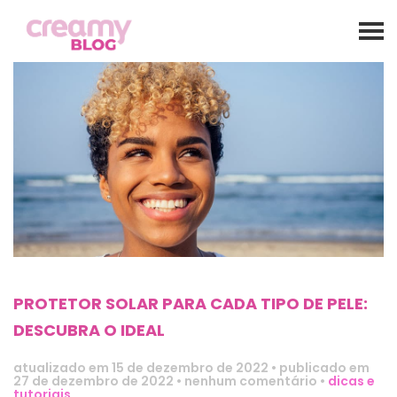
PROTETOR SOLAR PARA CADA TIPO DE PELE:
DESCUBRA O IDEAL
atualizado em
15 de dezembro de 2022
•
publicado em
27 de dezembro de 2022
•
nenhum comentário
•
dicas e
tutoriais