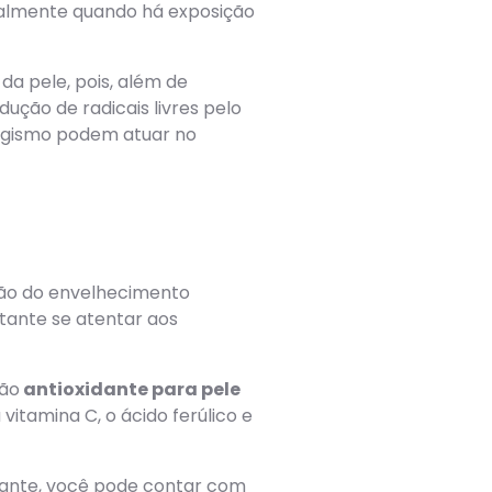
cialmente quando há exposição
a pele, pois, além de
ução de radicais livres pelo
bagismo podem atuar no
ção do envelhecimento
rtante se atentar aos
ção
antioxidante para pele
itamina C, o ácido ferúlico e
dante, você pode contar com