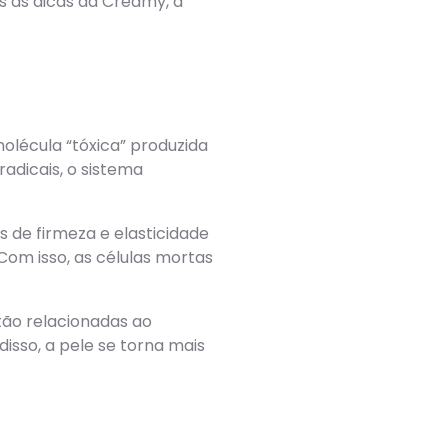
s as dicas da Creamy, a
olécula “tóxica” produzida
adicais, o sistema
 de firmeza e elasticidade
Com isso, as células mortas
tão relacionadas ao
isso, a pele se torna mais