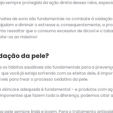
teja sempre protegida da ação direta desses raios, espe
 noites de sono são fundamentais no combate à oxidação d
judam a diminuir o estresse e, consequentemente, a prod
ante ressaltar que o consumo excessivo de álcool e o ta
evite-os ao máximo!
dação da pele?
 e os hábitos saudáveis são fundamentais para a preven
que você já esteja sofrendo com os efeitos dele, é impo
eis para frear o processo oxidativo da pele.
de skincare adequada é fundamental – e produtos com a
mponentes que fazem toda a diferença, podemos citar a v
a pele sempre linda e jovem. Para o tratamento antioxi