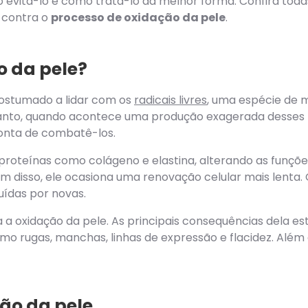
 evitá-lo e como tratá-lo da melhor forma. Confira toda
a contra o
processo de oxidação da pele
.
o da pele?
ostumado a lidar com os
radicais livres
, uma espécie de m
anto, quando acontece uma produção exagerada desses r
conta de combatê-los.
proteínas como colágeno e elastina, alterando as funções
m disso, ele ocasiona uma renovação celular mais lenta. 
ídas por novas.
 a oxidação da pele. As principais consequências dela es
 rugas, manchas, linhas de expressão e flacidez. Além d
ão da pele