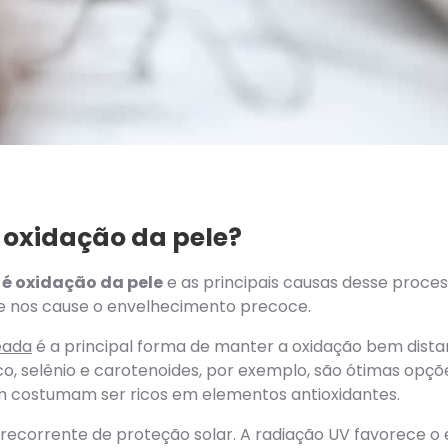
a oxidação da pele?
 é oxidação da pele
e as principais causas desse proce
le nos cause o envelhecimento precoce.
eada
é a principal forma de manter a oxidação bem distan
co, selênio e carotenoides, por exemplo, são ótimas opçõe
 costumam ser ricos em elementos antioxidantes.
 recorrente de proteção solar. A radiação UV favorece o e