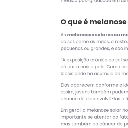
médico pós-graduado em derma
O que é melanose 
As
melanoses solares ou m
ao sol, como as mãos, o rosto
pequenas ou grandes, e são in
“A exposição crônica ao sol 
dá cor à nossa pele. Como es
locais onde há acúmulo de mela
Elas aparecem conforme a id
assim, jovens também podem a
chance de desenvolvê-las e 
Em geral, a melanose solar no
importante se atentar ao fat
mas também ao câncer de pel