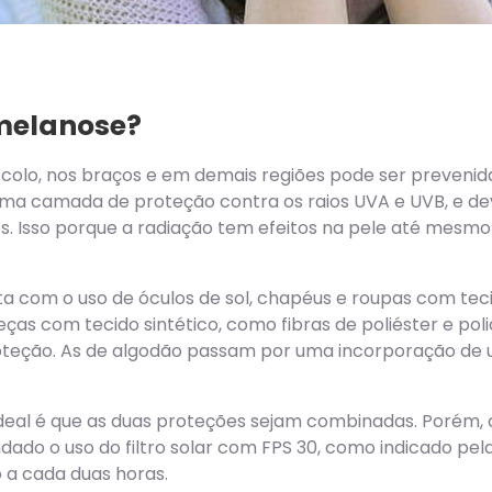
melanose?
 colo, nos braços e em demais regiões pode ser prevenida
 uma camada de proteção contra os raios UVA e UVB, e de
dos. Isso porque a radiação tem efeitos na pele até mes
ita com o uso de óculos de sol, chapéus e roupas com tec
eças com tecido sintético, como fibras de poliéster e p
roteção. As de algodão passam por uma incorporação de
 o ideal é que as duas proteções sejam combinadas. Poré
do o uso do filtro solar com FPS 30, como indicado pela
o a cada duas horas.