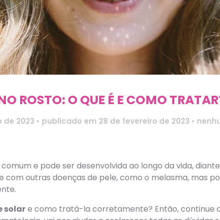
NO ROSTO: O QUE É E COMO TRATAR
o de 2023
•
publicado em 28 de fevereiro de 2023
•
nenh
 comum e pode ser desenvolvida ao longo da vida, diante
ce com outras doenças de pele, como o melasma, mas pos
ente.
 solar
e como tratá-la corretamente? Então, continue a l