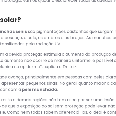
tologia, vai nos ajudar a esclarecer todas as dúvidas 
solar?
anchas senis
são pigmentações castanhas que surgem n
, o pescoço, o colo, os ombros e os braços. As manchas p
tensificadas pela radiação UV.
sem a devida proteção estimula o aumento da produção d
se aumento não ocorre de maneira uniforme, é possível
nina na epiderme”, explica o Dr. Luiz.
ade avança, principalmente em pessoas com peles claras
presentar pequenos sinais. No geral, quanto maior a ca
ficar com a
pele manchada
.
 rosto e demais regiões não tem risco por ser uma lesão
o de que a exposição ao sol sem proteção pode levar nã
e. Como nem todos sabem diferenciá-los, o ideal é con