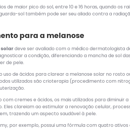
ios de maior pico do sol, entre 10 e 16 horas, quando os 
o guarda-sol também pode ser seu aliado contra a radiaç
ento para a melanose
solar
deve ser avaliado com o médico dermatologista de 
diagnosticar a condição, diferenciando a mancha de sol d
er de pele.
 o uso de ácidos para clarear a melanose solar no rosto 
odos utilizados são crioterapia (procedimento com nitrogê
uterização.
o com cremes e ácidos, os mais utilizados para diminui
ílico. Eles clareiam ao estimular a renovação celular, proc
em, trazendo um aspecto saudável à pele.
y, por exemplo, possui uma fórmula com quatro ativos c