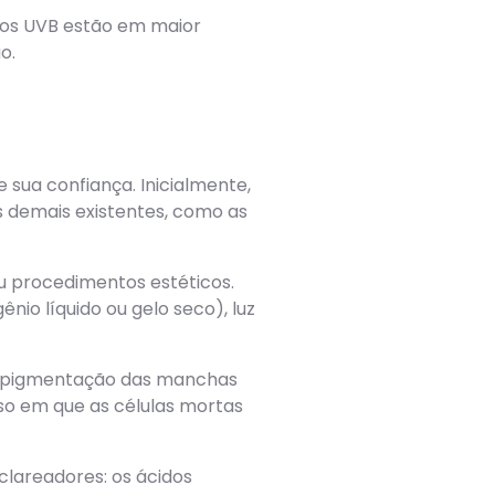
raios UVB estão em maior
ão.
sua confiança. Inicialmente,
as demais existentes, como as
ou procedimentos estéticos.
nio líquido ou gelo seco), luz
r a pigmentação das manchas
esso em que as células mortas
lareadores: os ácidos