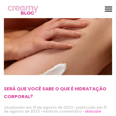
SERÁ QUE VOCÊ SABE O QUE É HIDRATAÇÃO
CORPORAL?
atualizado em
31 de agosto de 2023
•
publicado em 31
de agosto de 2023
•
nenhum comentário
•
skincare