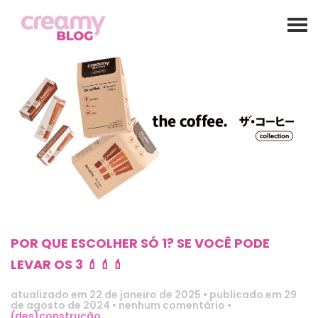
POR QUE ESCOLHER SÓ 1? SE VOCÊ PODE
LEVAR OS 3 💄💄💄
atualizado em
22 de janeiro de 2025
•
publicado em 29
de agosto de 2024
•
nenhum comentário
•
(des)construção