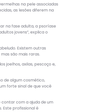
vermelhas na pele associadas
idas, as lesões diferem na
ar na fase adulta, a psoríase
ultos jovens”, explica o
abeludo. Existem outras
 mas são mais raras.
 joelhos, axilas, pescoço e,
so de algum cosmético,
um forte sinal de que você
 é contar com a ajuda de um
 Este profissional é