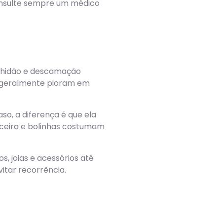
consulte sempre um médico
elhidão e descamação
as geralmente pioram em
aso, a diferença é que ela
coceira e bolinhas costumam
, joias e acessórios até
itar recorrência.