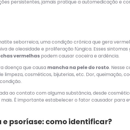
ções persistentes, jamais pratique a automedicação e 
matite seborreica, uma condição crônica que gera verm
iva de oleosidade e proliferação fúngica. Esses sintom
chas vermelhas
podem causar coceira e ardência.
tra doença que causa
mancha na pele do rosto
. Nesse c
de limpeza, cosméticos, bijuterias, etc. Dor, queimação, 
condição.
ada ao contato com alguma substância, desde cosméticos
o mais. É importante estabelecer o fator causador para ev
 e psoríase: como identificar?