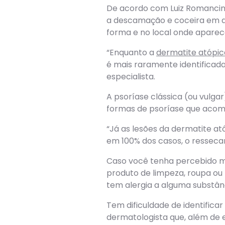
De acordo com Luiz Romancini
a descamação e coceira em di
forma e no local onde apare
“Enquanto a
dermatite atópic
é mais raramente identificada
especialista.
A psoríase clássica (ou vulga
formas de psoríase que acome
“Já as lesões da dermatite at
em 100% dos casos, o ressecam
Caso você tenha percebido m
produto de limpeza, roupa ou 
tem alergia a alguma substânc
Tem dificuldade de identific
dermatologista que, além de e