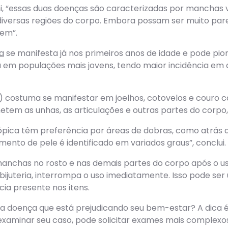
, “essas duas doenças são caracterizadas por manchas 
versas regiões do corpo. Embora possam ser muito parec
cem”.
a
se manifesta já nos primeiros anos de idade e pode pior
 em populações mais jovens, tendo maior incidência em ad
r) costuma se manifestar em joelhos, cotovelos e couro c
tem as unhas, as articulações e outras partes do corpo,
ópica têm preferência por áreas de dobras, como atrás dos
ento de pele é identificado em variados graus”, conclui.
anchas no rosto e nas demais partes do corpo após o u
bijuteria, interrompa o uso imediatamente. Isso pode ser 
ia presente nos itens.
ar a doença que está prejudicando seu bem-estar? A dica
xaminar seu caso, pode solicitar exames mais complexos.