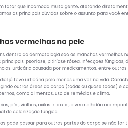
m fator que incomoda muita gente, afetando diretamente
amos as principais dúvidas sobre o assunto para você e
as vermelhas na pele
s dentro da dermatologia são as manchas vermelhas na 
principais: psoríase, pitiríase rósea, infecções fúngicas, 
ias, urticária causada por medicamentos, entre outros.
l já teve urticária pelo menos uma vez na vida. Caracte
ingindo outras áreas do corpo (todas ou quase todas) e c
ernos, como alimentos, uso de remédios e clima.
ios, pés, virilhas, axilas e coxas, a vermelhidão acomp
al de colonização fúngica.
s pode passar para outras partes do corpo se não for tr