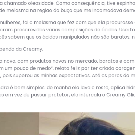
a chamado oleosidade. Como consequência, tive espinha
e melasma na região do buço que me incomodava demai
heres, foi o melasma que fez com que ela procurasse aju
foram prescrevidas várias composições de ácidos. Usei t
ocês sabem que os ácidos manipulados não são baratos, n
sabendo da
Creamy
.
a nova, com produtos novos no mercado, baratos e com 
om um pouco de medo”, relata feliz por ter criado corage
pois superou as minhas expectativas. Até os poros da m
ndra é bem simples: de manhã ela lava o rosto, aplica hid
as em vez de passar protetor, ela intercala o
Creamy Glic