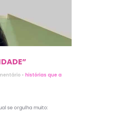
IDADE”
mentário
•
histórias que a
l se orgulha muito: