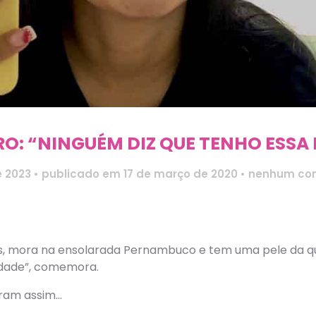
O: “NINGUÉM DIZ QUE TENHO ESSA 
e 2023
•
publicado em 17 de março de 2020
•
nenhum co
, mora na ensolarada Pernambuco e tem uma pele da qua
idade”, comemora.
oram assim…