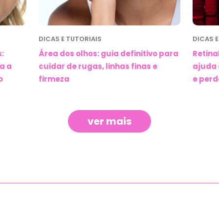
DICAS E TUTORIAIS
DICAS E
:
Área dos olhos: guia definitivo para
Retina
a a
cuidar de rugas, linhas finas e
ajuda 
o
firmeza
e perd
ver mais