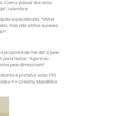
s. Com o passar dos anos
s”, relembra.
da especializada: “Visitei
odos, mas não obtive sucesso
é?”.
a proposta de me dar a pele
m para testar: “Agora eu
inha pele diminuíram”.
ratante e protetor solar FPS
ólico
e o
Creamy Mandélico
.