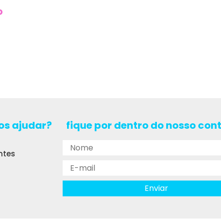
o
s ajudar?
fique por dentro do nosso con
ntes