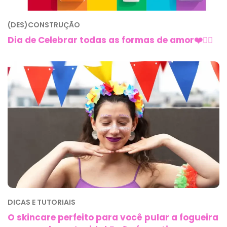
(DES)CONSTRUÇÃO
Dia de Celebrar todas as formas de amor❤️🏳️‍🌈
DICAS E TUTORIAIS
O skincare perfeito para você pular a fogueira