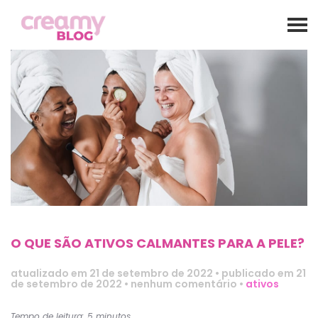
O QUE SÃO ATIVOS CALMANTES PARA A PELE?
atualizado em
21 de setembro de 2022
•
publicado em 21
de setembro de 2022
•
nenhum comentário
•
ativos
Tempo de leitura: 5 minutos